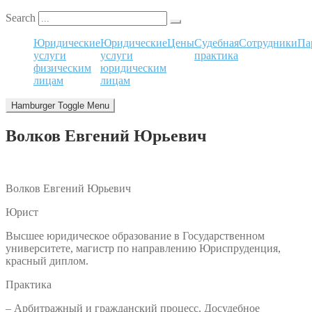
Search
Юридические
Юридические
Цены
Судебная
Сотрудники
Па
услуги
услуги
практика
физическим
юридическим
лицам
лицам
Hamburger Toggle Menu
Волков Евгений Юрьевич
Волков Евгений Юрьевич
Юрист
Высшее юридическое образование в Государственном
университете, магистр по направлению Юриспруденция,
красный диплом.
Практика
– Арбитражный и гражданский процесс. Досудебное